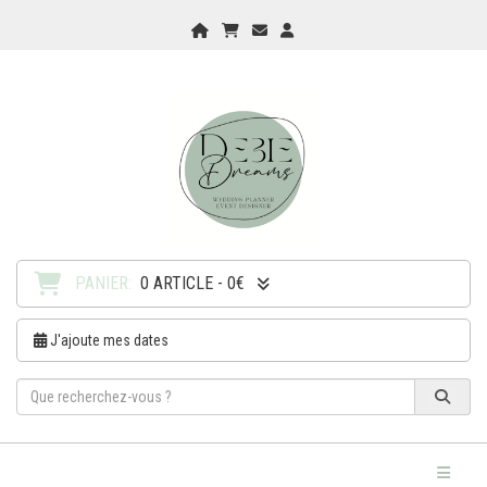
Home
Mon Panier
Checkout
Checkout
PANIER:
0 ARTICLE - 0€
J'ajoute mes dates
Toggle Na