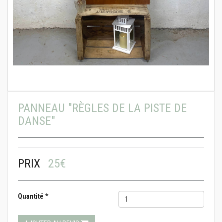
PANNEAU "RÈGLES DE LA PISTE DE
DANSE"
PRIX
25€
Quantité
*