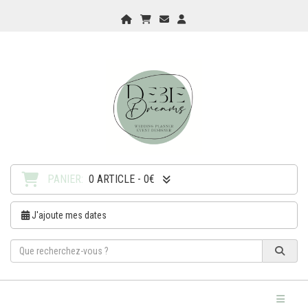
Home
Mon Panier
Checkout
Checkout
PANIER:
0 ARTICLE - 0€
J'ajoute mes dates
Toggle Na