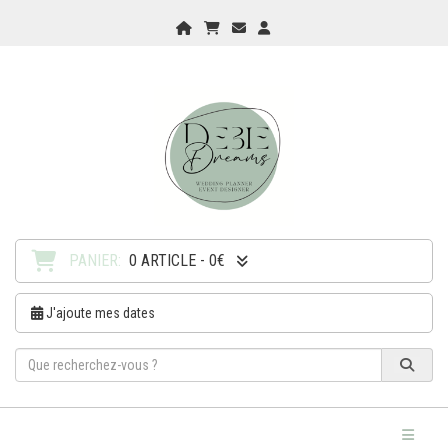
Home
Mon Panier
Checkout
Checkout
PANIER:
0 ARTICLE - 0€
J'ajoute mes dates
Toggle Na