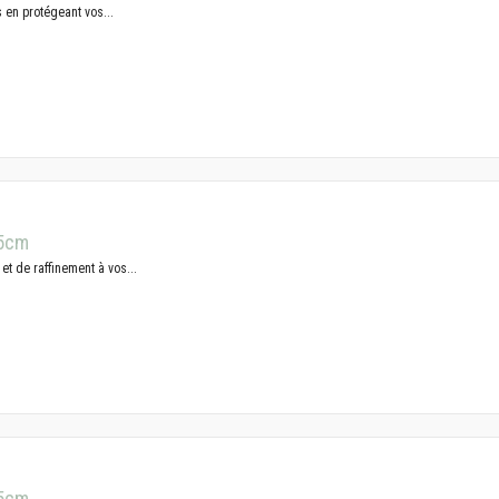
s en protégeant vos...
.5cm
et de raffinement à vos...
.5cm