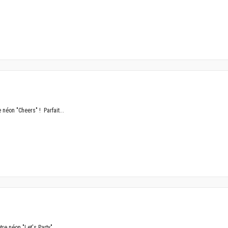
 néon "Cheers" ! Parfait...
e néon "Let's Party"...