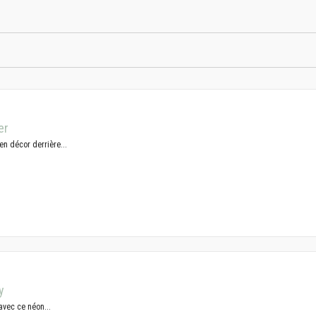
er
en décor derrière...
y
avec ce néon...