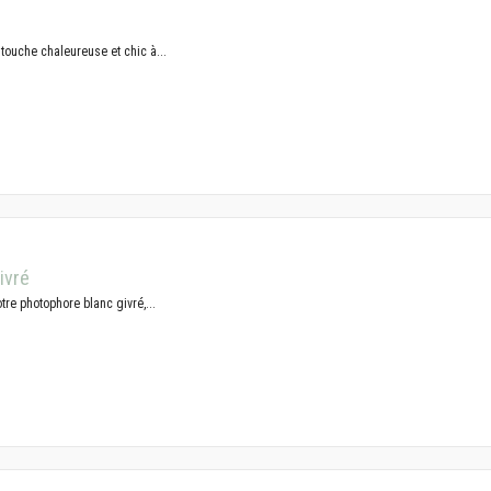
 touche chaleureuse et chic à...
ivré
tre photophore blanc givré,...