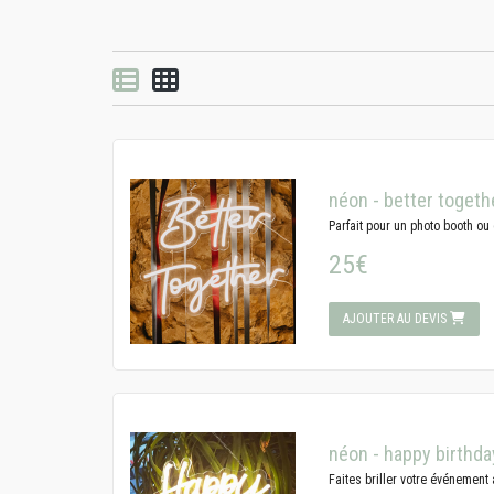
Vue par liste
Vue par grille
néon - better togeth
Parfait pour un photo booth ou 
25€
AJOUTER AU DEVIS
néon - happy birthda
Faites briller votre événement 