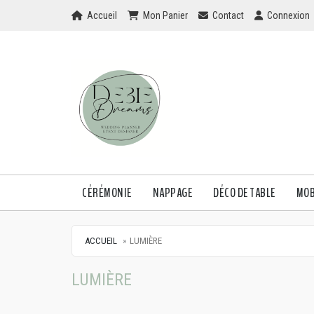
Home
Mon Panier
Checkout
Checkout
Accueil
Mon Panier
Contact
Connexion
CÉRÉMONIE
NAPPAGE
DÉCO DE TABLE
MOB
ACCUEIL
LUMIÈRE
LUMIÈRE