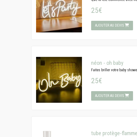
25€
AJOUTER AU DEVIS
néon - oh baby
Faites briller votre baby show
25€
AJOUTER AU DEVIS
tube protège-flammes