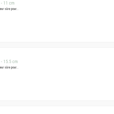
 - 11 cm
eur sûre pour...
 - 15.5 cm
eur sûre pour...