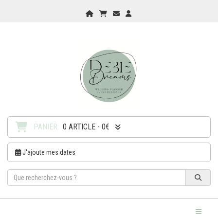
Home
Mon Panier
Checkout
Checkout
PANIER:
0 ARTICLE - 0€
J'ajoute mes dates
Toggle Na